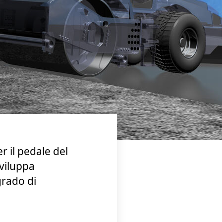
er il pedale del
viluppa
grado di